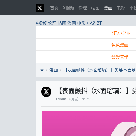
首页
X视频
伦理
帖图
漫画
电影
小
X视频
伦理
帖图
漫画
电影
小说
BT
书包小说网
色色漫画
禁漫天堂
漫画
【表面颤抖（水面瑠璃）】劣等基因是
【表面颤抖（水面瑠璃）】
6月前
735
admin