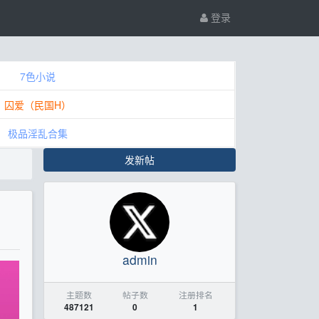
登录
7色小说
囚爱（民国H）
极品淫乱合集
发新帖
admin
主题数
帖子数
注册排名
487121
0
1